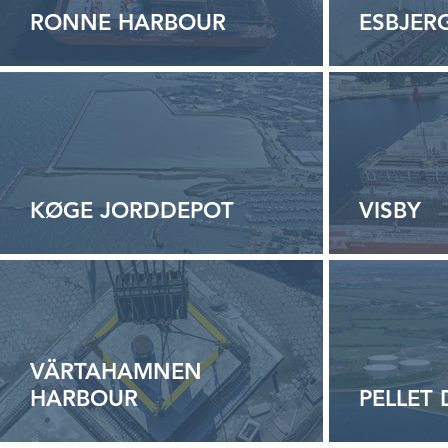
RONNE HARBOUR
ESBJER
KØGE JORDDEPOT
VISBY
VÄRTAHAMNEN
HARBOUR
PELLET